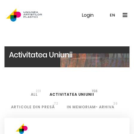
Login
UAP
Galerie
Expoziții
Noutăți
Memb
EN
RO
EN
Activitatea Uniunii
231
156
ALL
ACTIVITATEA UNIUNII
72
39
ARTICOLE DIN PRESĂ
IN MEMORIAM- ARHIVA