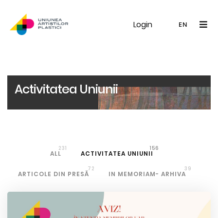
Login
UAP
Galerie
Expoziții
Noutăți
Memb
EN
RO
EN
Activitatea Uniunii
231
156
ALL
ACTIVITATEA UNIUNII
72
39
ARTICOLE DIN PRESĂ
IN MEMORIAM- ARHIVA