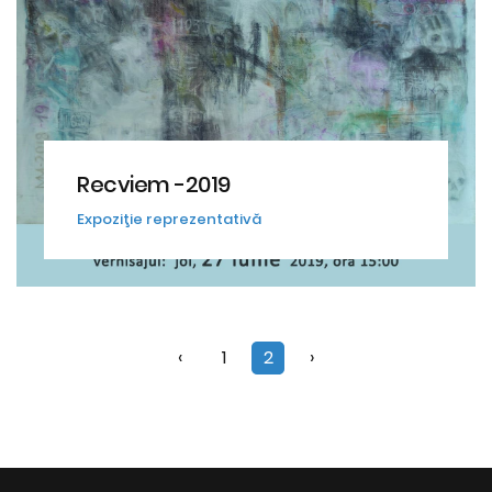
Recviem -2019
Expoziţie reprezentativă
‹
1
2
›