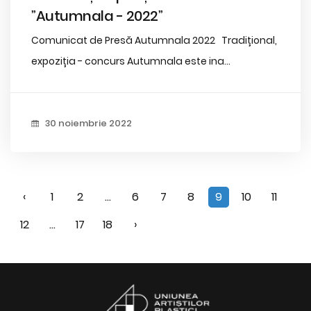
”Autumnala - 2022”
Comunicat de Presă Autumnala 2022 Tradițional,
expoziția - concurs Autumnala este ina...
30 noiembrie 2022
‹
1
2
...
6
7
8
9
10
11
12
...
17
18
›