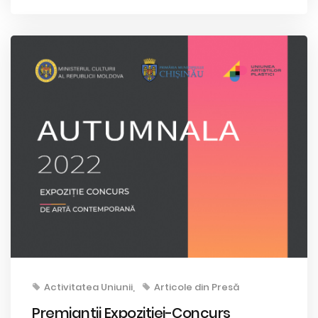
Activitatea Uniunii
Articole din Presă
Premianții Expoziției-Concurs