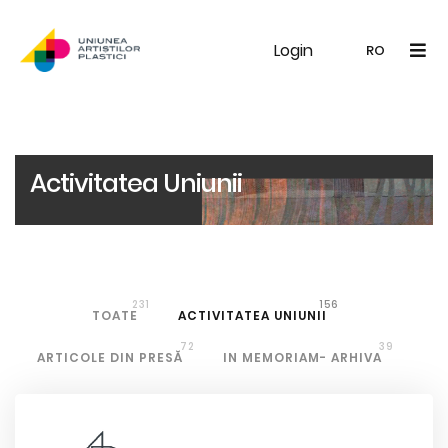
Login
UAP
Galerie
Expoziții
Noutăți
Memb
RO
RO
EN
Activitatea Uniunii
231
156
TOATE
ACTIVITATEA UNIUNII
72
39
ARTICOLE DIN PRESĂ
IN MEMORIAM- ARHIVA