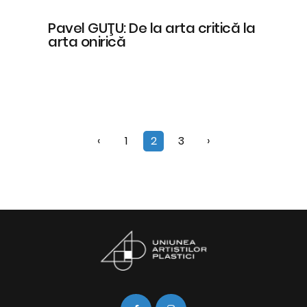
Pavel GUŢU: De la arta critică la
arta onirică
‹
1
2
3
›