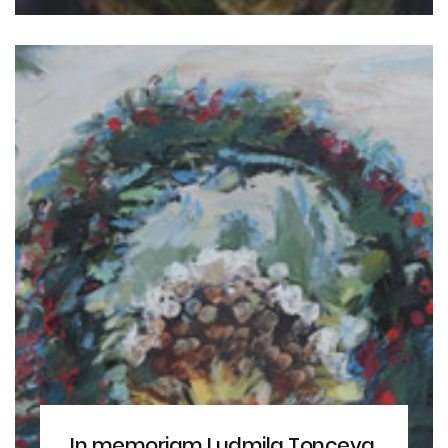
In memoriam Ludmila Ţonceva