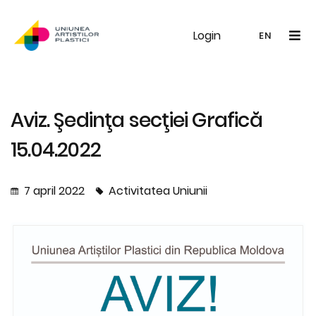
Login
UAP
Galerie
Expoziții
Noutăți
Memb
EN
RO
EN
Aviz. Şedinţa secţiei Grafică
15.04.2022
7 april 2022
Activitatea Uniunii