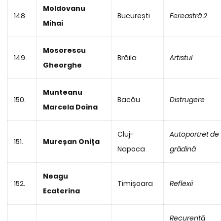
Moldovanu
148.
București
Fereastră 2
Mihai
Mosorescu
149.
Brăila
Artistul
Gheorghe
Munteanu
150.
Bacău
Distrugere
Marcela Doina
Cluj-
Autoportret de
151.
Mureșan Onița
Napoca
grădină
Neagu
152.
Timișoara
Reflexii
Ecaterina
Recurență