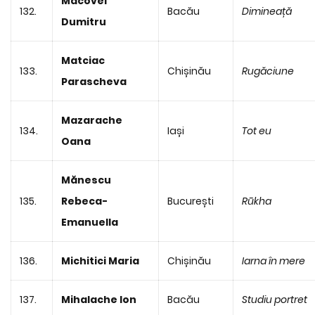
Macovei
132.
Bacău
Dimineață
Dumitru
Matciac
133.
Chișinău
Rugăciune
Parascheva
Mazarache
134.
Iași
Tot eu
Oana
Mănescu
135.
Rebeca-
București
Rūkha
Emanuella
136.
Michitici Maria
Chișinău
Iarna în mere
137.
Mihalache Ion
Bacău
Studiu portret