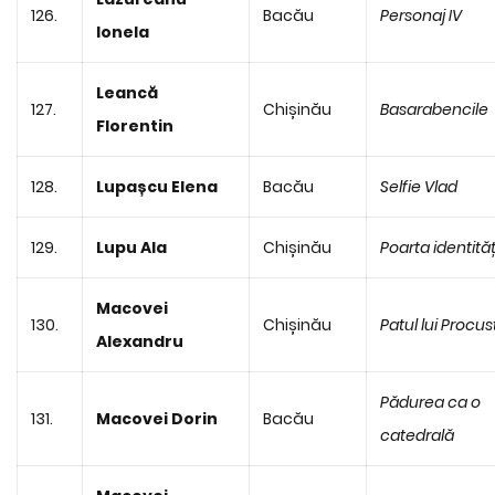
126.
Bacău
Personaj IV
Ionela
Leancă
127.
Chișinău
Basarabencile
Florentin
128.
Lupașcu Elena
Bacău
Selfie Vlad
129.
Lupu Ala
Chișinău
Poarta identităț
Macovei
130.
Chișinău
Patul lui Procus
Alexandru
Pădurea ca o
131.
Macovei Dorin
Bacău
catedrală