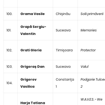
100.
Grama Vasile
Chișinău
Solii primăverii
Grapă Sergiu-
101.
Suceava
Memories
Valentin
102.
Grati Gloria
Timișoara
Protector
103.
Grigoraș Dan
Suceava
Valul
Grigorov
Constanța
Podgorie Tulce
104.
Vasilica
1
2
W.A.V.E.S. - We
Harja Tatiana