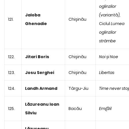
oglinzilor
Jaloba
(
variantă
),
121.
Chișinău
Ghenadie
Ciclul
Lumea
oglinzilor
strâmbe
122.
Jitari Boris
Chișinău
Noi și Noe
123.
Josu Serghei
Chișinău
Libertas
124.
Landh Armand
Târgu-Jiu
Time never sto
Lăzureanu Ioan
125.
Bacău
Em@il
Silviu
Lăzureanu