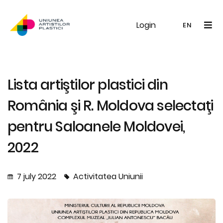
Login
UAP
Galerie
Expoziții
Noutăți
Memb
EN
RO
EN
Lista artiştilor plastici din
România şi R. Moldova selectaţi
pentru Saloanele Moldovei,
2022
7 july 2022
Activitatea Uniunii