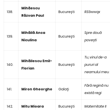
Mihăescu
138.
București
R33wwqx
Răzvan Paul
Mihăilă Anca
Spre două
139.
București
Niculina
povești
Tu, vinul de-a
Mihăilescu Emil-
140.
București
pururi al
Florian
neamului meu ..
Fără regină nu
141.
Miron Gheorghe
Galați
există regi
142.
Mitu Mioara
București
Maternitate II