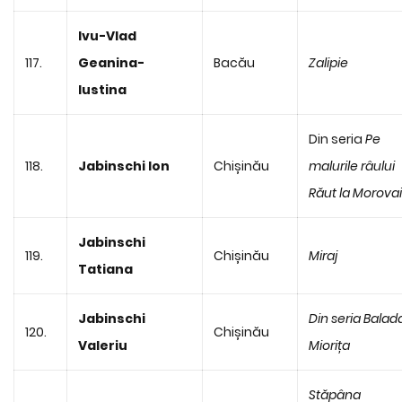
Ivu-Vlad
117.
Geanina-
Bacău
Zalipie
Iustina
Din seria
Pe
118.
Jabinschi Ion
Chișinău
malurile râului
Răut la Morova
Jabinschi
119.
Chișinău
Miraj
Tatiana
Jabinschi
Din seria Balad
120.
Chișinău
Valeriu
Miorița
Stăpâna