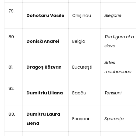
79.
Dohotaru Vasile
Chișinău
Alegorie
80.
The figure of a
Donisă Andrei
Belgia
slave
Artes
81.
Dragoș Răzvan
București
mechanicae
82.
Dumitriu Liliana
Bacău
Tensiuni
83.
Dumitru Laura
Focșani
Speranța
Elena