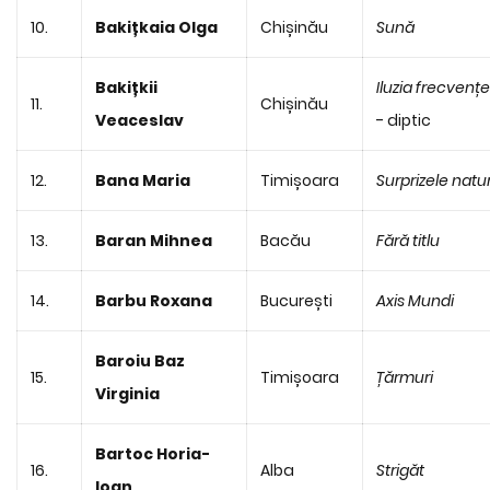
10.
Bakițkaia Olga
Chișinău
Sună
Bakițkii
Iluzia frecvențe
11.
Chișinău
Veaceslav
- diptic
12.
Bana Maria
Timișoara
Surprizele natur
13.
Baran Mihnea
Bacău
Fără titlu
14.
Barbu Roxana
București
Axis Mundi
Baroiu Baz
15.
Timișoara
Țărmuri
Virginia
Bartoc Horia-
16.
Alba
Strigăt
Ioan