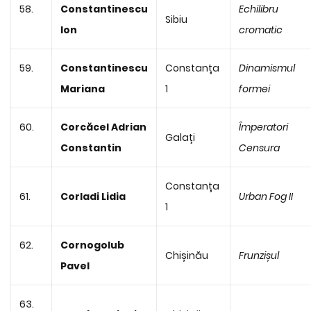
58.
Constantinescu
Echilibru
Sibiu
Ion
cromatic
59.
Constantinescu
Constanța
Dinamismul
Mariana
1
formei
60.
Corcăcel Adrian
Împeratori
Galați
Constantin
Censura
Constanța
61.
Corladi Lidia
Urban Fog II
1
62.
Cornogolub
Chișinău
Frunzișul
Pavel
63.