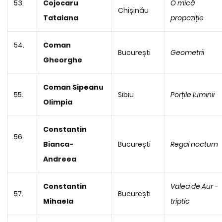
53.
Cojocaru
O mică
Chișinău
Tataiana
propoziție
54.
Coman
București
Geometrii
Gheorghe
Coman Sipeanu
55.
Sibiu
Porțile luminii
Olimpia
Constantin
56.
Bianca-
București
Regal nocturn
Andreea
Constantin
Valea de Aur -
57.
București
Mihaela
triptic