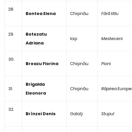
28.
Bontea Elena
Chișinău
Fără titlu
29.
Botezatu
Iași
Mesteceni
Adriana
30.
Breazu Florina
Chișinău
Pioni
Brigalda
31.
Chișinău
Răpirea Europe
Eleonora
32.
Brînzei Denis
Galați
Stupul