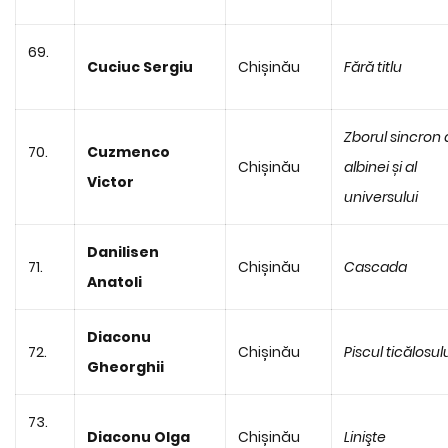
69.
Cuciuc Sergiu
Chișinău
Fără titlu
Zborul sincron 
70.
Cuzmenco
Chișinău
albinei și al
Victor
universului
Danilisen
71.
Chișinău
Cascada
Anatoli
Diaconu
72.
Chișinău
Piscul ticălosul
Gheorghii
73.
Diaconu Olga
Chișinău
Linişte