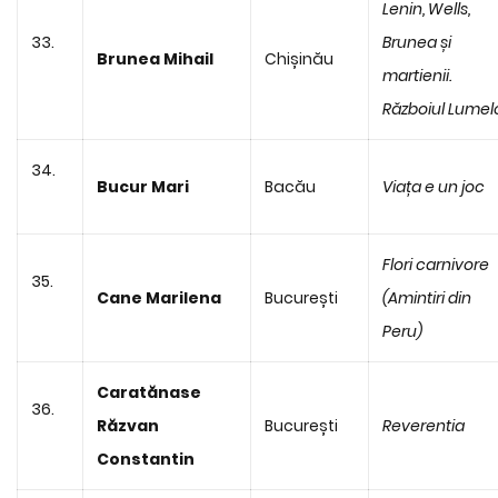
Lenin, Wells,
33.
Brunea și
Brunea Mihail
Chișinău
martienii.
Războiul Lumel
34.
Bucur Mari
Bacău
Viața e un joc
Flori carnivore
35.
Cane Marilena
București
(Amintiri din
Peru)
Caratănase
36.
Răzvan
București
Reverentia
Constantin