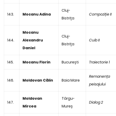
Cluj-
143.
Mocanu Adina
Compoziție II
Bistrița
Mocanu
Cluj-
144.
Alexandru
Cuib II
Bistrița
Daniel
145.
Mocanu Florin
București
Traiectorie 1
Remanența
146.
Moldovan Călin
Baia Mare
peisajului
Moldovan
Târgu-
147.
Dialog 2
Mircea
Mureș