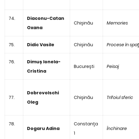
74.
Diaconu-Catan
Chișinău
Memories
Oxana
75.
Didic Vasile
Chișinău
Procese în spaţ
76.
Dimuș Ionela-
București
Peisaj
Cristina
Dobrovolschi
77.
Chișinău
Trifoiul sferic
Oleg
78.
Constanța
Dogaru Adina
Închinare
1