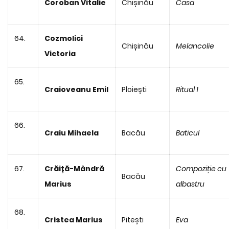
Coroban Vitalie
Chișinău
Casa
64.
Cozmolici
Chișinău
Melancolie
Victoria
65.
Craioveanu Emil
Ploiești
Ritual 1
66.
Craiu Mihaela
Bacău
Baticul
67.
Crăiță-Mândră
Compoziție cu
Bacău
Marius
albastru
68.
Cristea Marius
Pitești
Eva