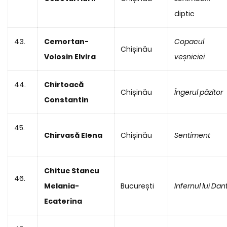
diptic
43.
Cemortan-
Copacul
Chișinău
Volosin Elvira
veșniciei
44.
Chirtoacă
Chișinău
Îngerul păzitor
Constantin
45.
Chirvasă Elena
Chișinău
Sentiment
Chituc Stancu
46.
Melania-
București
Infernul lui Dan
Ecaterina