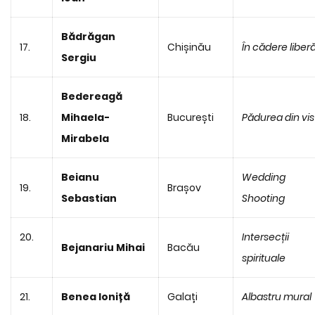
Bădrăgan
17.
Chișinău
În cădere liber
Sergiu
Bedereagă
18.
Mihaela-
București
Pădurea din vis
Mirabela
Beianu
Wedding
19.
Brașov
Sebastian
Shooting
20.
Intersecții
Bejanariu Mihai
Bacău
spirituale
21.
Benea Ioniță
Galați
Albastru mural