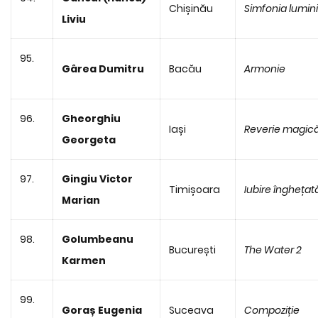
Chișinău
Simfonia lumini
Liviu
95.
Gârea Dumitru
Bacău
Armonie
96.
Gheorghiu
Iași
Reverie magic
Georgeta
97.
Gingiu Victor
Timișoara
Iubire înghețat
Marian
98.
Golumbeanu
București
The Water 2
Karmen
99.
Goraș Eugenia
Suceava
Compoziție