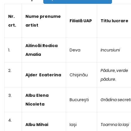
Nr.
Nume prenume
Filială UAP
Titlu lucrare
crt.
artist
Ailincăi Rodica
1.
Deva
Incursiuni
Amalia
2.
Pădure, verde
Ajder Ecaterina
Chișinău
pădure.
3.
Albu Elena
București
Grădina secret
Nicoleta
4.
Albu Mihai
Iași
Toamna la Iași