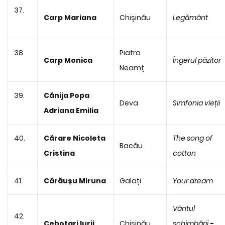
37.
Carp Mariana
Chișinău
Legământ
38.
Piatra
Carp Monica
Îngerul păzitor
Neamț
39.
Cănija Popa
Deva
Simfonia vieții
Adriana Emilia
40.
Cărare Nicoleta
The song of
Bacău
Cristina
cotton
41.
Cărăușu Miruna
Galați
Your dream
Vântul
42.
Cebotari Iurii
Chișinău
schimbării
-