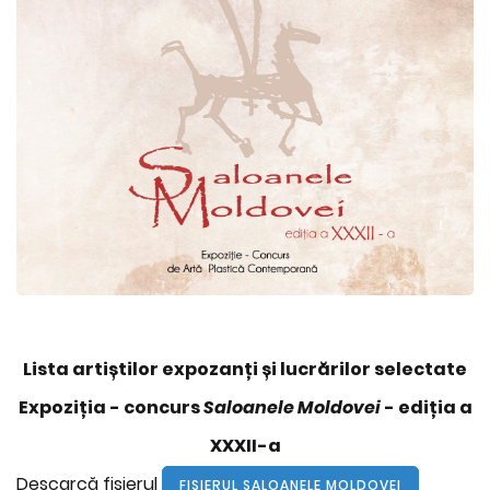
Lista artiștilor expozanți și lucrărilor selectate
Expoziția - concurs
Saloanele Moldovei
- ediția a
XXXII-a
Descarcă fişierul
FIŞIERUL SALOANELE MOLDOVEI