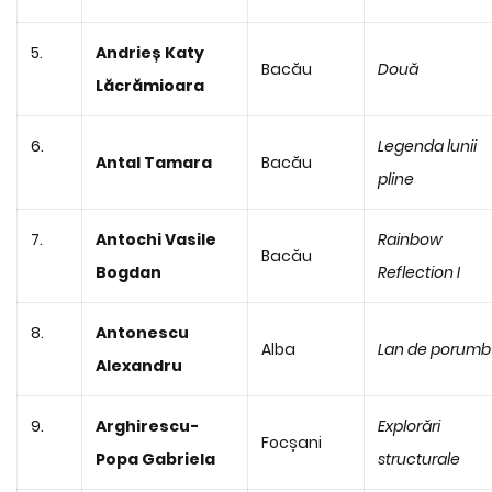
5.
Andrieș Katy
Bacău
Două
Lăcrămioara
6.
Legenda lunii
Antal Tamara
Bacău
pline
7.
Antochi Vasile
Rainbow
Bacău
Bogdan
Reflection I
8.
Antonescu
Alba
Lan de porumb
Alexandru
9.
Arghirescu-
Explorări
Focșani
Popa Gabriela
structurale