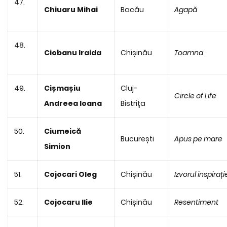
47.
Chiuaru Mihai
Bacău
Agapă
48.
Ciobanu Iraida
Chișinău
Toamna
49.
Cișmașiu
Cluj-
Circle of Life
Andreea Ioana
Bistrița
50.
Ciumeică
București
Apus pe mare
Simion
51.
Cojocari Oleg
Chișinău
Izvorul inspirați
52.
Cojocaru Ilie
Chișinău
Resentiment