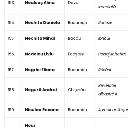
153.
Nealcoș Alina
Deva
imediată
154.
Nechita Daniela
București
Reflexii
155.
Nechita Mihai
Bacău
Ibricul
156.
Nedelcu Liviu
Focșani
Peisaj lichefiat
157.
Negrici Eliana
București
Răsărit
Revelație
158.
Negură Andrei
Chișinău
albastră II
159.
Niculae Roxana
București
A venit un înger .
Nour