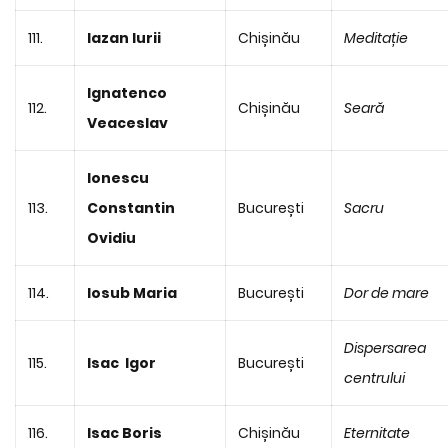
111.
Iazan Iurii
Chișinău
Meditație
Ignatenco
112.
Chișinău
Seară
Veaceslav
Ionescu
113.
Constantin
București
Sacru
Ovidiu
114.
Iosub Maria
București
Dor de mare
Dispersarea
115.
Isac Igor
București
centrului
116.
Isac Boris
Chișinău
Eternitate