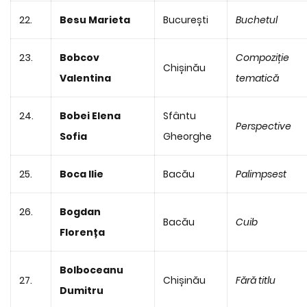
22.
Besu Marieta
București
Buchetul
23.
Bobcov
Compoziție
Chișinău
Valentina
tematică
24.
Bobei Elena
Sfântu
Perspective
Sofia
Gheorghe
25.
Boca Ilie
Bacău
Palimpsest
26.
Bogdan
Bacău
Cuib
Florența
Bolboceanu
27.
Chișinău
Fără titlu
Dumitru