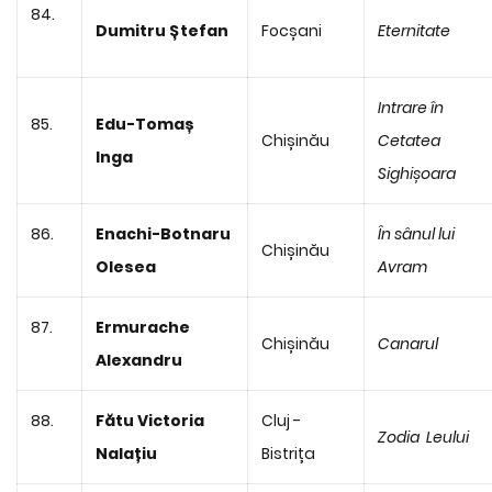
84.
Dumitru Ștefan
Focșani
Eternitate
Intrare în
85.
Edu-Tomaș
Chișinău
Cetatea
Inga
Sighișoara
86.
Enachi-Botnaru
În sânul lui
Chișinău
Olesea
Avram
87.
Ermurache
Chișinău
Canarul
Alexandru
88.
Fătu Victoria
Cluj -
Zodia Leului
Nalațiu
Bistrița