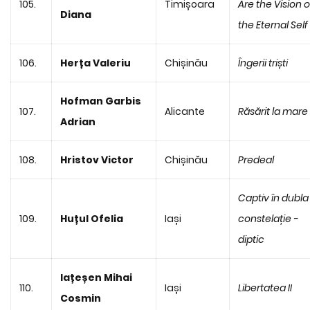
105.
Timișoara
Are the Vision o
Diana
the Eternal Self
106.
Herța Valeriu
Chișinău
Îngerii triști
Hofman Garbis
107.
Alicante
Răsărit la mare
Adrian
108.
Hristov Victor
Chișinău
Predeal
Captiv în dubla
109.
Huțul Ofelia
Iași
constelație -
diptic
Iațeșen Mihai
110.
Iași
Libertatea II
Cosmin