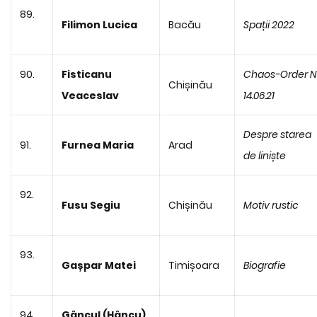
89.
Filimon Lucica
Bacău
Spații 2022
90.
Fisticanu
Chaos-Order 
Chișinău
Veaceslav
14.06.21
Despre starea
91.
Furnea Maria
Arad
de liniște
92.
Fusu Segiu
Chișinău
Motiv rustic
93.
Gașpar Matei
Timișoara
Biografie
94.
Gâncul (Hâncu)