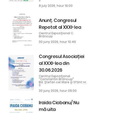
3
8 july 2026, hour 16:00
Anunț. Congresul
Repetat al XXXI-lea
Centrul Expozițional C.
Brâncuși
30 juny 2026, hour 10:46
Congresul Asociației
al XXXI-lea din
30.06.2026
Centrul Expoziţional
"Constantin Brâncuşi"
Bd. Ştefan cel Mare şi Sfânt nr.
3
30 juny 2026, hour 09:00
Iraida Ciobanu/ Nu
mă uita