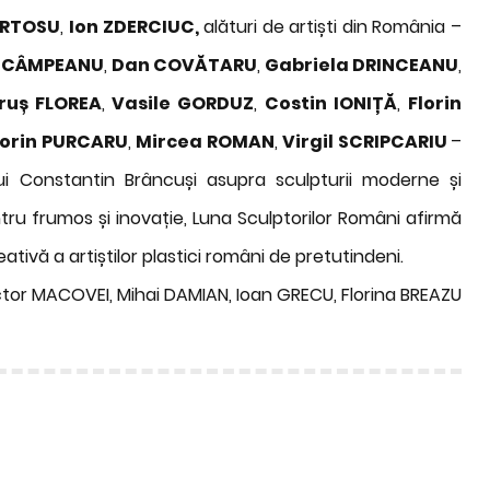
ÂRTOSU
,
Ion ZDERCIUC,
alături de artiști din România –
u CÂMPEANU
,
Dan COVĂTARU
,
Gabriela DRINCEANU
,
ruș FLOREA
,
Vasile GORDUZ
,
Costin IONIȚĂ
,
Florin
orin PURCARU
,
Mircea ROMAN
,
Virgil SCRIPCARIU
–
lui Constantin Brâncuși asupra sculpturii moderne și
u frumos și inovație, Luna Sculptorilor Români afirmă
ativă a artiștilor plastici români de pretutindeni.
ctor MACOVEI, Mihai DAMIAN, Ioan GRECU, Florina BREAZU