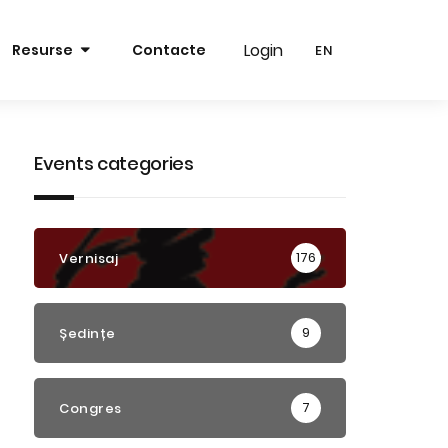
Login
Login
Resurse
Contacte
EN
EN
RO
RO
EN
EN
Events categories
176
Vernisaj
9
Ședințe
7
Congres