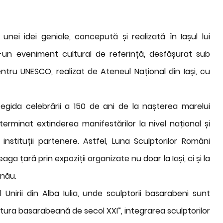
nei idei geniale, concepută și realizată în Iașul lui
r-un eveniment cultural de referință, desfășurat sub
ntru UNESCO, realizat de Ateneul Național din Iași, cu
egida celebrării a 150 de ani de la nașterea marelui
erminat extinderea manifestărilor la nivel național și
nstituții partenere. Astfel, Luna Sculptorilor Români
 țară prin expoziții organizate nu doar la Iași, ci și la
inău.
Unirii din Alba Iulia, unde sculptorii basarabeni sunt
ptura basarabeană de secol XXI”, integrarea sculptorilor