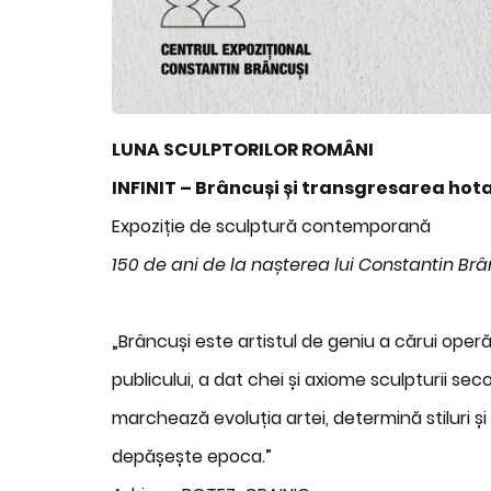
LUNA SCULPTORILOR ROMÂNI
INFINIT – Brâncuși și transgresarea hot
Expoziție de sculptură contemporană
150 de ani de la nașterea lui Constantin Brâ
„Brâncuși este artistul de geniu a cărui operă
publicului, a dat chei și axiome sculpturii seco
marchează evoluția artei, determină stiluri și
depășește epoca.”