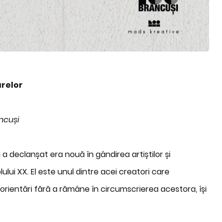
arelor
ncuși
 a declanșat era nouă în gândirea artiștilor și
lului XX. El este unul dintre acei creatori care
 orientări fără a rămâne în circumscrierea acestora, își