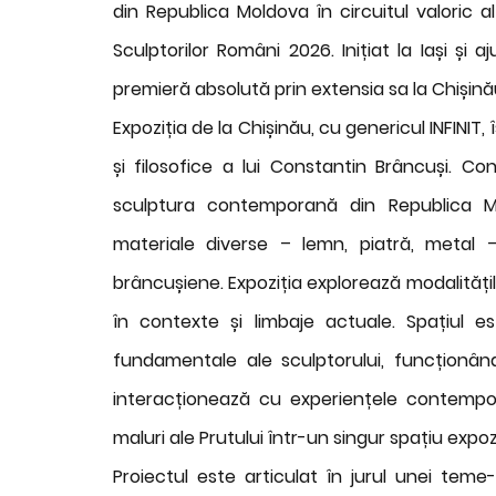
din Republica Moldova în circuitul valoric al
Sculptorilor Români 2026. Inițiat la Iași și
premieră absolută prin extensia sa la Chișină
Expoziția de la Chișinău, cu genericul INFINIT,
și filosofice a lui Constantin Brâncuși. 
sculptura contemporană din Republica Mo
materiale diverse – lemn, piatră, metal –,
brâncușiene. Expoziția explorează modalitățil
în contexte și limbaje actuale. Spațiul est
fundamentale ale sculptorului, funcționâ
interacționează cu experiențele contempor
maluri ale Prutului într-un singur spațiu expoz
Proiectul este articulat în jurul unei teme-