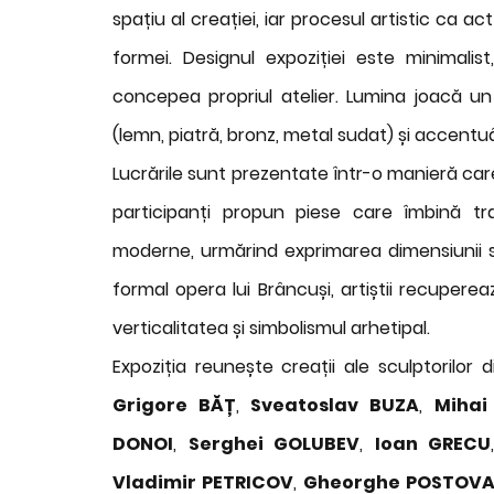
spațiu al creației, iar procesul artistic ca act 
formei. Designul expoziției este minimalis
concepea propriul atelier. Lumina joacă un 
(lemn, piatră, bronz, metal sudat) și accentuâ
Lucrările sunt prezentate într-o manieră care
participanți propun piese care îmbină tr
moderne, urmărind exprimarea dimensiunii spi
formal opera lui Brâncuși, artiștii recupereaz
verticalitatea și simbolismul arhetipal.
Expoziția reunește creații ale sculptorilo
Grigore BĂȚ
,
Sveatoslav BUZA
,
Mihai
DONOI
,
Serghei GOLUBEV
,
Ioan GRECU
Vladimir PETRICOV
,
Gheorghe POSTOV