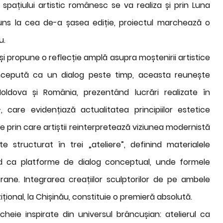
 spațiului artistic românesc se va realiza și prin Luna
 ajuns la cea de-a șasea ediție, proiectul marchează o
u.
 își propune o reflecție amplă asupra moștenirii artistice
Concepută ca un dialog peste timp, aceasta reunește
ldova și România, prezentând lucrări realizate în
 care evidențiază actualitatea principiilor estetice
e prin care artiștii reinterpretează viziunea modernistă
e structurat în trei „ateliere”, definind materialele
nd ca platforme de dialog conceptual, unde formele
ane. Integrarea creațiilor sculptorilor de pe ambele
ițional, la Chișinău, constituie o premieră absolută.
cheie inspirate din universul brâncușian: atelierul ca