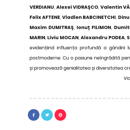
VERDIANU
,
Alexei VIDRAȘCO
,
Valentin V
Felix AFTENE
,
Vladlen BABCINETCHI
,
Din
Maxim DUMITRAȘ
,
Ionuț FILIMON
,
Dumit
MARIN
,
Liviu MOCAN
,
Alexandru PODEA
,
S
evidențiind influența profundă a gândirii 
postmoderne. Cu o pasiune neîngrădită pentr
și promovează genialitatea și diversitatea cre
Vi