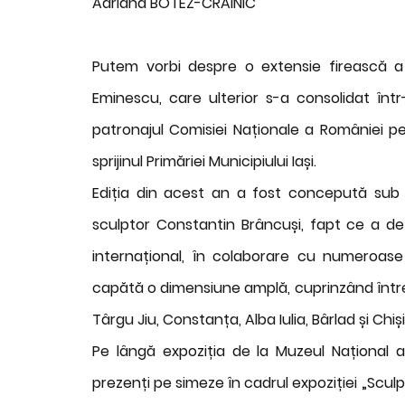
Adriana BOTEZ-CRAINIC
Putem vorbi despre o extensie firească a u
Eminescu, care ulterior s-a consolidat înt
patronajul Comisiei Naționale a României pe
sprijinul Primăriei Municipiului Iași.
Ediția din acest an a fost concepută sub 
sculptor Constantin Brâncuși, fapt ce a det
internațional, în colaborare cu numeroase i
capătă o dimensiune amplă, cuprinzând întreaga
Târgu Jiu, Constanța, Alba Iulia, Bârlad și Chiș
Pe lângă expoziția de la Muzeul Național al 
prezenți pe simeze în cadrul expoziției „Scul