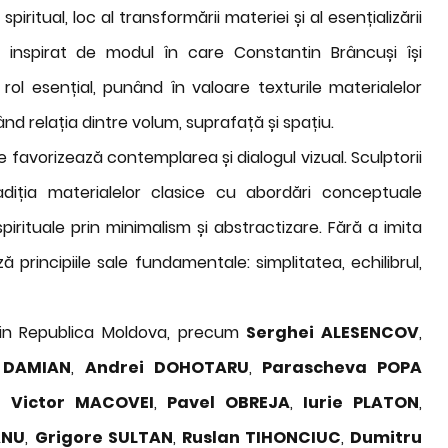
spiritual, loc al transformării materiei și al esențializării
t, inspirat de modul în care Constantin Brâncuși își
rol esențial, punând în valoare texturile materialelor
nd relația dintre volum, suprafață și spațiu.
 favorizează contemplarea și dialogul vizual. Sculptorii
adiția materialelor clasice cu abordări conceptuale
rituale prin minimalism și abstractizare. Fără a imita
ă principiile sale fundamentale: simplitatea, echilibrul,
r din Republica Moldova, precum
Serghei A
LESENCOV
,
 DAMIAN
,
Andrei DOHOTARU
,
Parascheva POPA
,
Victor MACOVEI
,
Pavel OBREJA
,
Iurie PLATON
,
ANU
,
Grigore SULTAN
,
Ruslan TIHONCIUC
,
Dumitru