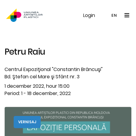
Login
UAP
Galerie
Expoziții
Noutăți
Memb
EN
RO
EN
Petru Raiu
Centrul Expoziţional "Constantin Brâncuşi"
Bd. Ştefan cel Mare şi Sfânt nr. 3
1 december 2022, hour 15:00
Period: 1 - 18 december, 2022
VERNISAJ