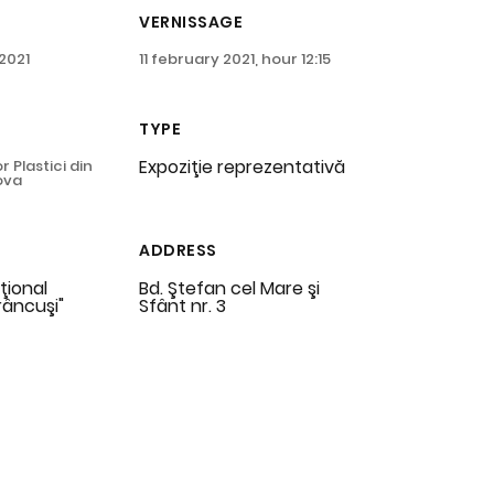
VERNISSAGE
 2021
11 february 2021, hour 12:15
TYPE
Expoziţie reprezentativă
r Plastici din
ova
ADDRESS
ţional
Bd. Ştefan cel Mare şi
râncuşi"
Sfânt nr. 3