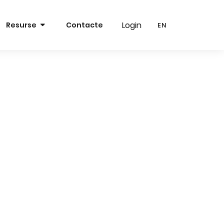
Login
Login
Resurse
Contacte
EN
EN
RO
RO
EN
EN