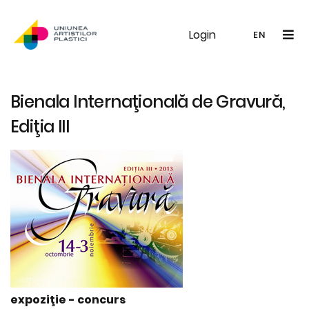
Login
UAP
Galerie
Expoziții
Noutăți
Memb
EN
RO
EN
Bienala Internaţională de Gravură,
Ediţia III
expoziţie - concurs