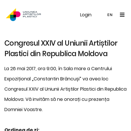
Login
UAP
Galerie
Expoziții
Noutăți
Memb
EN
RO
EN
Congresul XXIV al Uniunii Artiștilor
Plastici din Republica Moldova
La 26 mai 2017, ora 9:00, în Sala mare a Centrului
Expozițional „Constantin Brâncuși” va avea loc
Congresul XXIV al Uniunii Artiștilor Plastici din Republica
Moldova. Vă invităm să ne onorați cu prezența
Domniei Voastre.
Ordinea de zi: