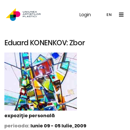
Login
UAP
Galerie
Expoziții
Noutăți
Memb
EN
RO
EN
Eduard KONENKOV: Zbor
expoziţie personală
perioada:
Iunie 09 - 05 Iulie, 2009