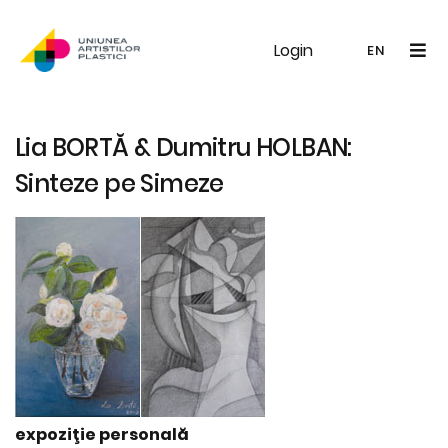
Login
UAP
Galerie
Expoziții
Noutăți
Memb
EN
RO
EN
Lia BORTĂ & Dumitru HOLBAN:
Sinteze pe Simeze
expoziţie personală