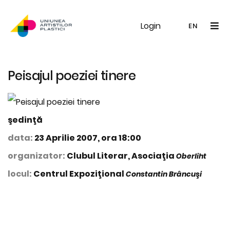
Login
UAP
Galerie
Expoziții
Noutăți
Memb
EN
RO
EN
Peisajul poeziei tinere
şedinţă
data:
23 Aprilie 2007, ora 18:00
organizator:
Clubul Literar, Asociaţia
Oberliht
locul:
Centrul Expoziţional
Constantin Brâncuşi