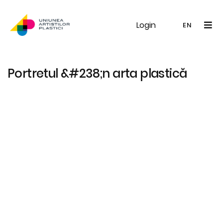
Login
UAP
Galerie
Expoziții
Noutăți
Memb
EN
RO
EN
Portretul &#238;n arta plastică