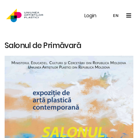
Login
UAP
Galerie
Expoziții
Noutăți
Memb
EN
RO
EN
Salonul de Primăvară