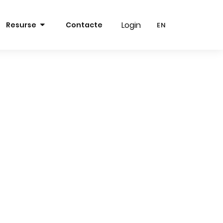
Login
Login
Resurse
Contacte
EN
EN
RO
RO
EN
EN