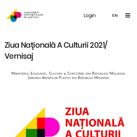
Login
UAP
Galerie
Expoziții
Noutăți
Memb
EN
RO
EN
Ziua Naţională A Culturii 2021/
Vernisaj