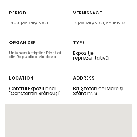
PERIOD
VERNISSAGE
14 - 31 january, 2021
14 january 2021, hour 12:13
ORGANIZER
TYPE
Expoziţie
Uniunea Artiştilor Plastici
din Republica Moldova
reprezentativă
LOCATION
ADDRESS
Centrul Expoziţional
Bd. Ştefan cel Mare şi
"Constantin Brâncuşi"
Sfânt nr. 3