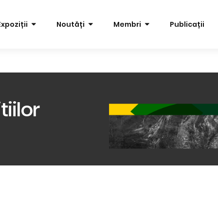
Expoziții
Noutăți
Membri
Publicații
iilor