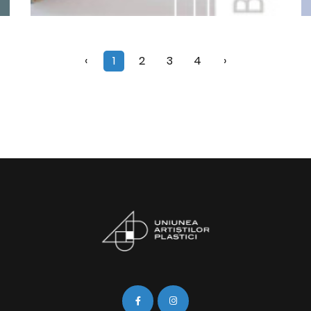
‹
1
2
3
4
›