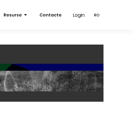
Login
Login
Resurse
Contacte
RO
RO
RO
RO
EN
EN