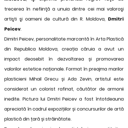
trecerea în nefiinţă a unuia dintre cei mai valoroşi
artişti şi oameni de cultură din R. Moldova,
Dmitri
Peicev
.
Dimitri Peicev, personalitate marcantă în Arta Plastică
din Republica Moldova, creația căruia a avut un
impact deosebit în dezvoltarea și promovarea
valorilor estetice naționale. Format în preajma marilor
plasticieni Mihail Grecu și Ada Zevin, artistul este
considerat un colorist rafinat, căutător de armonii
inedite. Pictura lui Dmitri Peicev a fost întotdeauna
apreciată în cadrul expozițiilor și concursurilor de artă
plastică din țară și străinătate.