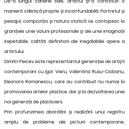
De-a lungul carierei sale, artistul și-a constituit o
manieră stilistică proprie și inconfundabilă. Portretul și
peisajul, compoziția și natura statică se contopesc la
granițele unei viziuni profesionale și ale unei imaginații
irepetabile, calități definitorii ale inegalabilei opere a
artistului.
Dimitri Peicev este reprezentantul generației de artiști
contemporani cu Igor Vieru, Valentina Rusu-Ciobanu,
Eleonora Romanescu, care au contribuit nu numai la
promovarea artelor plastice, dar și la dezvoltarea unei
noi generații de plasticieni.
Prin profunzimea abordării și realizării unui registru
amplu de probleme ale picturii contemporane,