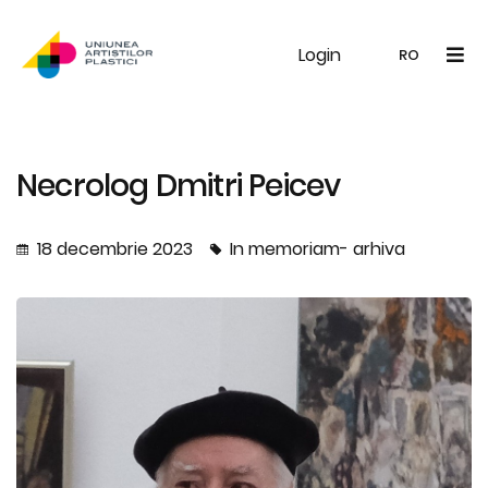
Login
UAP
Galerie
Expoziții
Noutăți
Memb
RO
RO
EN
Necrolog Dmitri Peicev
18 decembrie 2023
In memoriam- arhiva