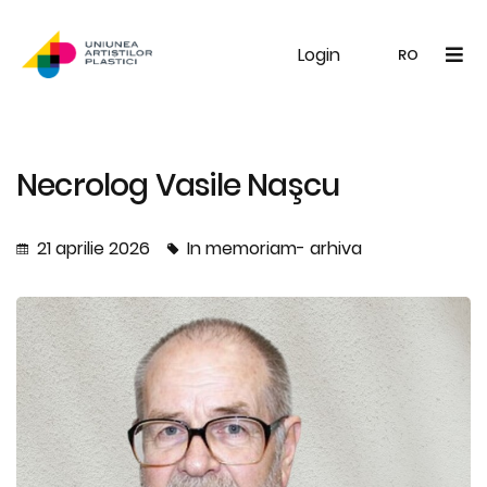
Login
UAP
Galerie
Expoziții
Noutăți
Memb
RO
RO
EN
Necrolog Vasile Naşcu
21 aprilie 2026
In memoriam- arhiva