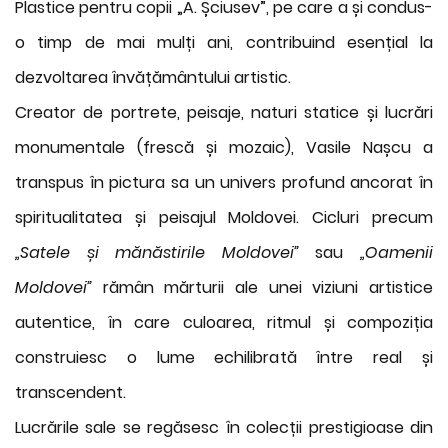
Plastice pentru copii „A. Șciusev”, pe care a și condus-
o timp de mai mulți ani, contribuind esențial la
dezvoltarea învățământului artistic.
Creator de portrete, peisaje, naturi statice și lucrări
monumentale (frescă și mozaic), Vasile Nașcu a
transpus în pictura sa un univers profund ancorat în
spiritualitatea și peisajul Moldovei. Cicluri precum
„Satele și mănăstirile Moldovei”
sau
„Oamenii
Moldovei”
rămân mărturii ale unei viziuni artistice
autentice, în care culoarea, ritmul și compoziția
construiesc o lume echilibrată între real și
transcendent.
Lucrările sale se regăsesc în colecții prestigioase din