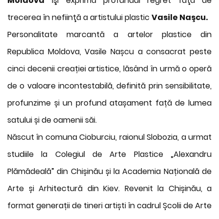
Moldova
îşi exprimă profundul regret faţă de
trecerea în nefiinţă a artistului plastic
Vasile Naşcu.
Personalitate marcantă a artelor plastice din
Republica Moldova, Vasile Nașcu a consacrat peste
cinci decenii creației artistice, lăsând în urmă o operă
de o valoare incontestabilă, definită prin sensibilitate,
profunzime și un profund atașament față de lumea
satului și de oamenii săi.
Născut în comuna Cioburciu, raionul Slobozia, a urmat
studiile la Colegiul de Arte Plastice „Alexandru
Plămădeală” din Chișinău și la Academia Națională de
Arte și Arhitectură din Kiev. Revenit la Chișinău, a
format generații de tineri artiști în cadrul Școlii de Arte