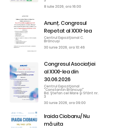
3
8 iulie 2026, ora 16:00
Anunț. Congresul
Repetat al XXXI-lea
Centrul Expozițional C.
Brâncuși
30 iunie 2026, ora 10:46
Congresul Asociației
al XXXI-lea din
30.06.2026
Centrul Expoziţional
"Constantin Brâncuşi"
Bd. Ştefan cel Mare şi Sfânt nr.
3
30 iunie 2026, ora 09:00
Iraida Ciobanu/ Nu
mă uita