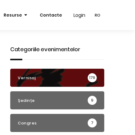
Login
Login
Resurse
Contacte
RO
RO
RO
RO
EN
EN
Categoriile evenimentelor
176
Vernisaj
9
Ședințe
7
Congres