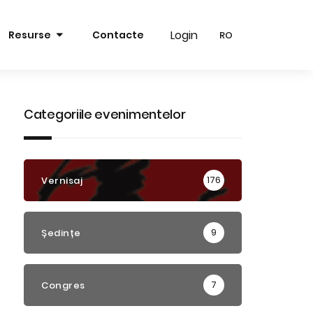
Login
Login
Resurse
Contacte
RO
RO
RO
RO
EN
EN
Categoriile evenimentelor
176
Vernisaj
9
Ședințe
7
Congres