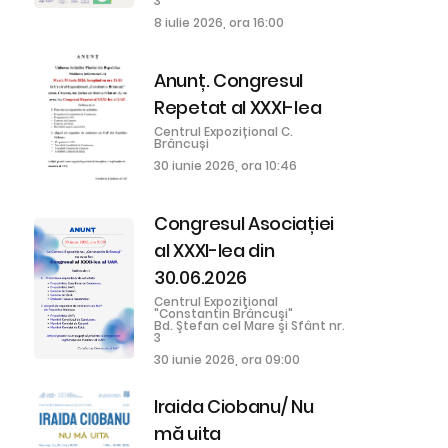
3
8 iulie 2026, ora 16:00
Anunț. Congresul
Repetat al XXXI-lea
Centrul Expozițional C.
Brâncuși
30 iunie 2026, ora 10:46
Congresul Asociației
al XXXI-lea din
30.06.2026
Centrul Expoziţional
"Constantin Brâncuşi"
Bd. Ştefan cel Mare şi Sfânt nr.
3
30 iunie 2026, ora 09:00
Iraida Ciobanu/ Nu
mă uita