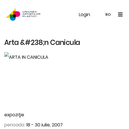
Login
UAP
Galerie
Expoziții
Noutăți
Memb
RO
RO
EN
Arta &#238;n Canicula
expoziţie
perioada:
18 - 30 iulie, 2007