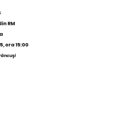
5
 din RM
va
5, ora 15:00
râncuşi