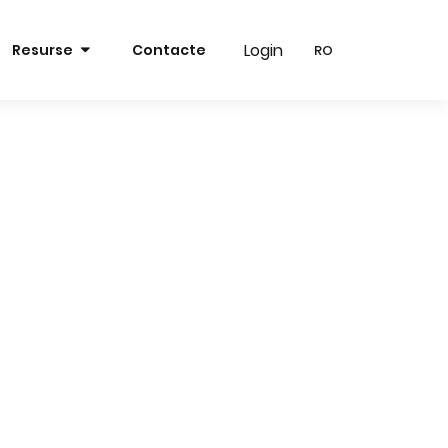
Login
Login
Resurse
Contacte
RO
RO
RO
RO
EN
EN