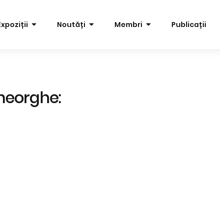
Expoziții
Noutăți
Membri
Publicații
heorghe: