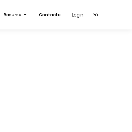
Login
Login
Resurse
Contacte
RO
RO
RO
RO
EN
EN