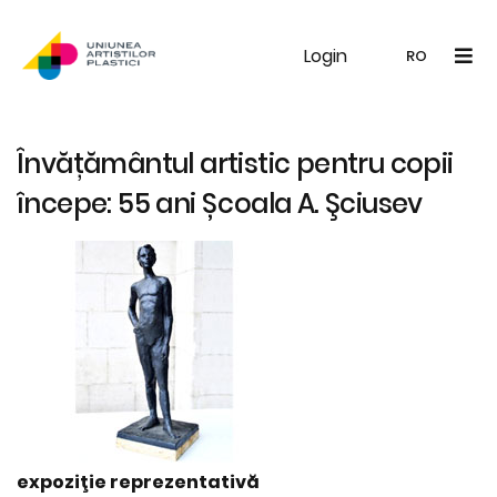
Login
UAP
Galerie
Expoziții
Noutăți
Memb
RO
RO
EN
Învățământul artistic pentru copii
începe: 55 ani Școala A. Şciusev
expoziţie reprezentativă