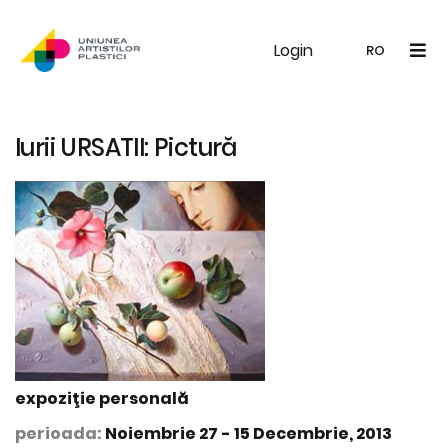
Login
UAP
Galerie
Expoziții
Noutăți
Memb
RO
RO
EN
Iurii URSATII: Pictură
expoziţie personală
perioada:
Noiembrie 27 - 15 Decembrie, 2013