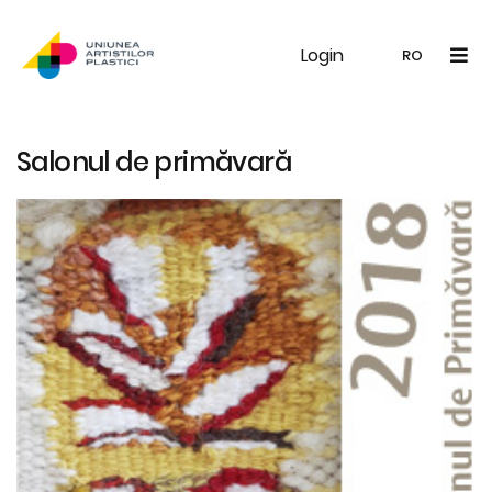
Login
UAP
Galerie
Expoziții
Noutăți
Memb
RO
RO
EN
Salonul de primăvară