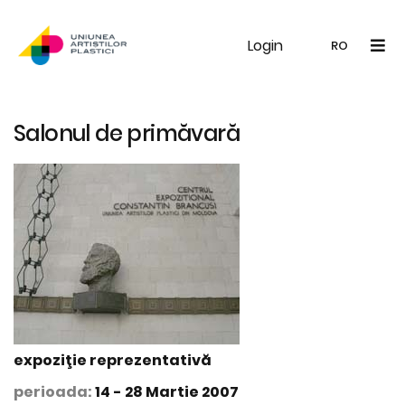
Login
UAP
Galerie
Expoziții
Noutăți
Memb
RO
RO
EN
Salonul de primăvară
expoziţie reprezentativă
perioada:
14 - 28 Martie 2007