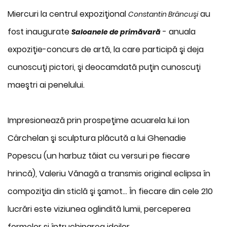
Miercuri la centrul expoziţional
au
Constantin Brâncuşi
fost inaugurate
- anuala
Saloanele de primăvară
expoziţie-concurs de artă, la care participă şi deja
cunoscuţi pictori, şi deocamdată puţin cunoscuţi
maeştri ai penelului.
Impresionează prin prospeţime acuarela lui Ion
Cârchelan şi sculptura plăcută a lui Ghenadie
Popescu (un harbuz tăiat cu versuri pe fiecare
hrincă), Valeriu Vănagă a transmis original eclipsa în
compoziţia din sticlă şi şamot... În fiecare din cele 210
lucrări este viziunea oglindită lumii, perceperea
formelor şi întruchiparea ideilor.