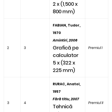
2 x (1,500 x
800 mm)
FABIAN, Tudor,
1970
Amintiri, 2006
Grafică pe
2
3
Premiul I
calculator
5 x (322 x
225 mm)
RURAC, Anatol,
1957
Fără titlu, 2007
3
4
Premiul II
Tehnică