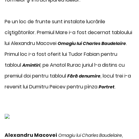
Pe un loc de frunte sunt instalate lucrările
cîştigătorilor. Premiul Mare i-a fost decernat tabloului
lui Alexandru Macovei
.
Omagiu lui Charles Baudelaire
Primul loc i-a fost oferit lui Tudor Fabian pentru
tabloul
, pe Anatol Rurac juriul l-a distins cu
Amintiri
premiul doi pentru tabloul
, locul trei i-a
Fără denumire
revenit lui Dumitru Peicev pentru pînza
.
Portret
Alexandru Macovei
,
Omagiu lui Charles Baudelaire