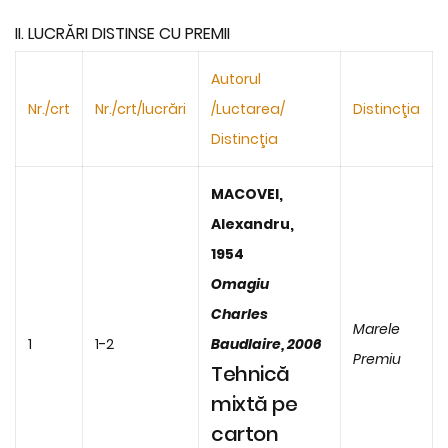
II. LUCRĂRI DISTINSE CU PREMII
Autorul
Nr./crt
Nr./crt/lucrări
/Luctarea/
Distincţia
Distincţia
MACOVEI,
Alexandru,
1954
Omagiu
Charles
Marele
1
1-2
Baudlaire, 2006
Premiu
Tehnică
mixtă pe
carton