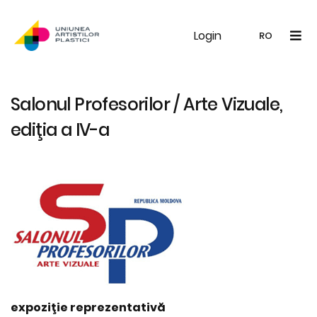
Login
UAP
Galerie
Expoziții
Noutăți
Memb
RO
RO
EN
Salonul Profesorilor / Arte Vizuale,
ediţia a IV-a
expoziţie reprezentativă