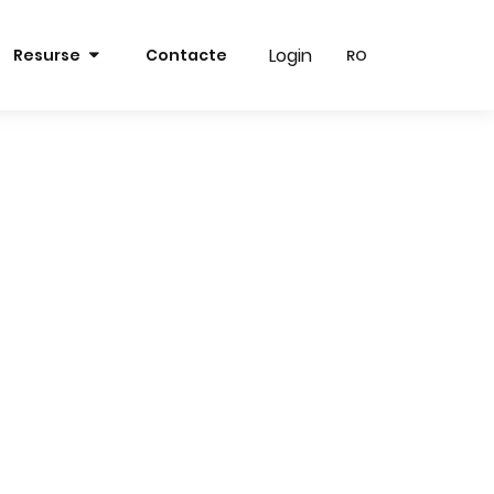
Login
Login
Resurse
Contacte
RO
RO
RO
RO
EN
EN