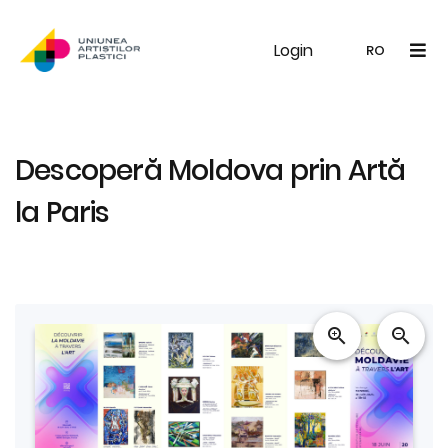
Login
UAP
Galerie
Expoziții
Noutăți
Memb
RO
RO
EN
Descoperă Moldova prin Artă
la Paris
zoom_in
zoom_out