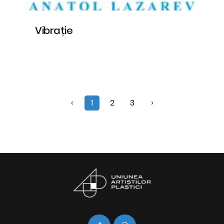
Vibrație
‹
1
2
3
›