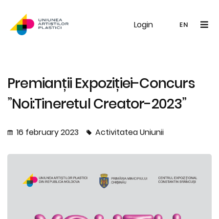
Login
UAP
Galerie
Expoziții
Noutăți
Memb
EN
RO
EN
Premianții Expoziției-Concurs
”Noi:Tineretul Creator-2023”
16 february 2023
Activitatea Uniunii