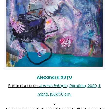
Alexandra GUȚU
Pentru lucrarea:
Jurnal distopic,
România, 2020, t.
mixtă, 100x150 cm.