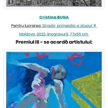
Cristina BUGA
Pentru lucrarea:
Strada, primejdia și stupul,
R.
Moldova, 2022, linogravură, 77x55 cm.
Premiul III - se acordă artistului: