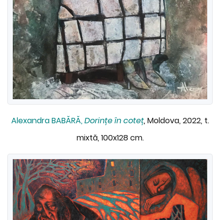
Alexandra BABĂRĂ,
Dorințe în coteț
,
Moldova, 2022, t.
mixtă, 100x128 cm.