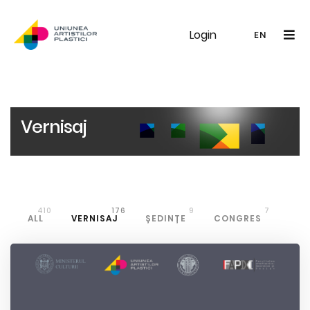
Login
UAP
Galerie
Expoziții
Noutăți
Memb
EN
RO
EN
Vernisaj
410
176
9
7
ALL
VERNISAJ
ȘEDINȚE
CONGRES