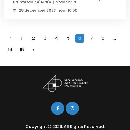
Bd. Ştefan cel Mare şi Sfânt nr. 3
28 december 2023, hour 16:00
‹
1
2
3
4
5
6
7
8
...
14
15
›
Copyright © 2026. All Rights Reserved.