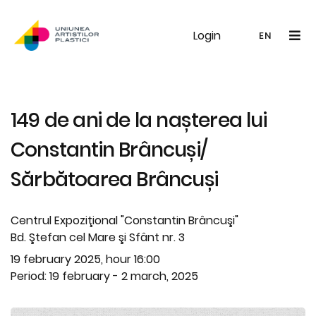
Login
UAP
Galerie
Expoziții
Noutăți
Memb
EN
RO
EN
149 de ani de la nașterea lui
Constantin Brâncuși/
Sărbătoarea Brâncuși
Centrul Expoziţional "Constantin Brâncuşi"
Bd. Ştefan cel Mare şi Sfânt nr. 3
19 february 2025, hour 16:00
Period: 19 february - 2 march, 2025