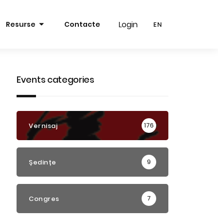
Login
Login
Resurse
Contacte
EN
EN
RO
RO
EN
EN
Events categories
176
Vernisaj
9
Ședințe
7
Congres