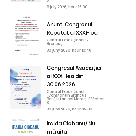
3
8 july 2026, hour 16:00
Anunț. Congresul
Repetat al XXXI-lea
Centrul Expozițional C.
Brâncuși
30 juny 2026, hour 10:46
Congresul Asociației
al XXXI-lea din
30.06.2026
Centrul Expoziţional
"Constantin Brâncuşi"
Bd. Ştefan cel Mare şi Sfânt nr.
3
30 juny 2026, hour 09:00
Iraida Ciobanu/ Nu
mă uita