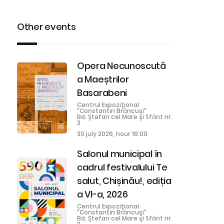
Other events
Opera Necunoscută
a Maeștrilor
Basarabeni
Centrul Expoziţional
"Constantin Brâncuşi"
Bd. Ştefan cel Mare şi Sfânt nr.
3
30 july 2026, hour 16:00
Salonul municipal în
cadrul festivalului Te
salut, Chișinău!, ediția
a VI-a, 2026
Centrul Expoziţional
"Constantin Brâncuşi"
Bd. Ştefan cel Mare şi Sfânt nr.