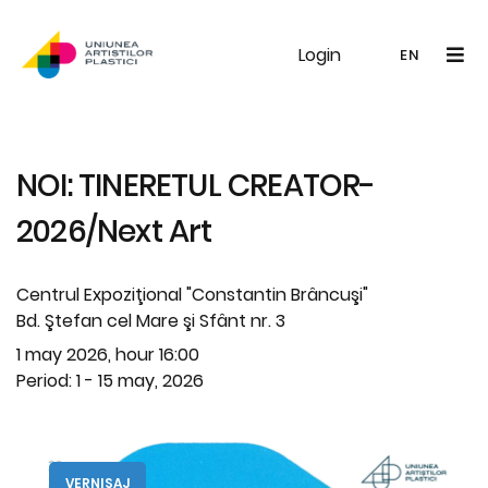
Login
UAP
Galerie
Expoziții
Noutăți
Memb
EN
RO
EN
NOI: TINERETUL CREATOR-
2026/Next Art
Centrul Expoziţional "Constantin Brâncuşi"
Bd. Ştefan cel Mare şi Sfânt nr. 3
1 may 2026, hour 16:00
Period: 1 - 15 may, 2026
VERNISAJ