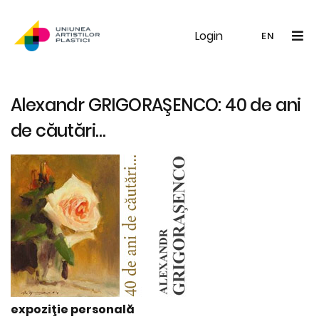
Login
UAP
Galerie
Expoziții
Noutăți
Memb
EN
RO
EN
Alexandr GRIGORAŞENCO: 40 de ani
de căutări…
expoziţie personală