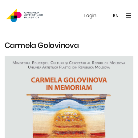
Login
UAP
Galerie
Expoziții
Noutăți
Memb
EN
RO
EN
Carmela Golovinova