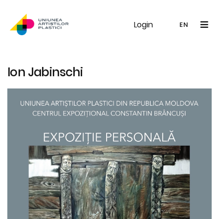
Login
UAP
Galerie
Expoziții
Noutăți
Memb
EN
RO
EN
Ion Jabinschi