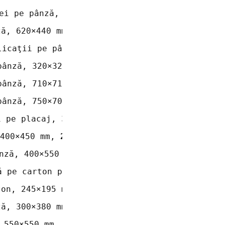
ei pe pânză, 500×600 mm, 
1995
ză, 620×440 mm, 
1996
licaţii pe pânză, 400×400 mm, 
1997
pânză, 320×320 mm, 
1998
pânză, 710×710 mm, 
2008
pânză, 750×700 mm, 
2004 – 2006
i pe placaj, 350×320 mm, 
2010
400×450 mm, 
2006
nză, 400×550 mm, 
2001
ă pe carton presat, 307×360 mm, 
2010
ton, 245×195 mm, 
1987
ză, 300×380 mm, 
1987
 550×550 mm, 
1987