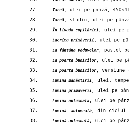
27.	
, ulei pe pânză, 450×4
Iarnă
28.	
, studiu, ulei pe pânz
Iarnă
29.	
, ulei pe 
În livada copilăriei
30.	
, ulei pe pâ
Lacrima primăverii
31.	
, pastel p
La fântâna văduvelor
32.	
, ulei pe p
La poarta bunicilor
33.	
, versiune 
La poarta bunicilor
34.	
, ulei, tempe
Lumina mănăstirii
35.	
, ulei pe pân
Lumina primăverii
36.	
, ulei pe pân
Lumină autumnală
37.	
, din ciclul 
Lumină  autumnală
38.	
, ulei pe pân
Lumină autumnală