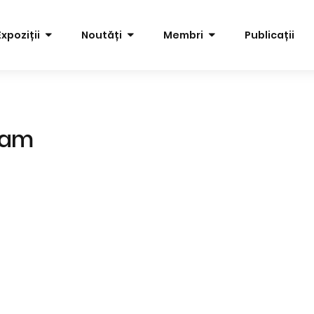
Expoziții
Noutăți
Membri
Publicații
iam