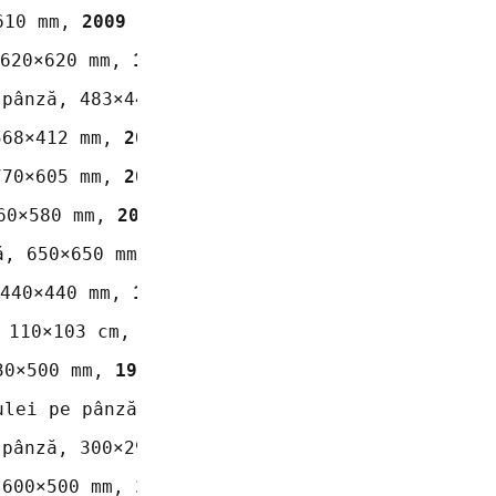
610 mm, 
2009
620×620 mm, 
1992
 pânză, 483×442 mm, 
1995
568×412 mm, 
2006
770×605 mm, 
2006
60×580 mm, 
2001
ă, 650×650 mm, 
1990
440×440 mm, 
1995
 110×103 cm, 
1993
30×500 mm, 
1989
ulei pe pânză, 990×950 mm, 
1992
 pânză, 300×290 mm, 
1994
 600×500 mm, 
1995