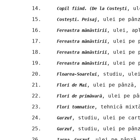
14.	
, ul
Copil fiind. (De la Costeşti
15.	
, ulei pe pân
Costeşti. Peisaj
16.	
, ulei, ap
Fereastra mănăstirii
17.	
, ulei pe 
Fereastra mănăstirii
18.	
, ulei pe 
Fereastra mănăstirii
19.	
, ulei pe 
Fereastra mănăstirii
20.	
, studiu, ule
Floarea-Soarelui
21.	
, ulei pe pânză, 
Flori de Mai
22.	
, ulei pe pâ
Flori de primăvară
23.	
, tehnică mixt
Flori tomnatice
24.	
, studiu, ulei pe car
Gurzuf
25.	
, studiu, ulei pe pân
Gurzuf
26.	
, ulei pe pânză,
Iarna. Gurzuf