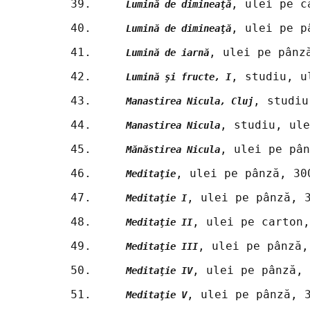
39.	
, ulei pe c
Lumină de dimineaţă
40.	
, ulei pe p
Lumină de dimineaţă
41.	
, ulei pe pânz
Lumină de iarnă
42.	
, studiu, u
Lumină şi fructe, I
43.	
, studiu
Manastirea Nicula, Cluj
44.	
, studiu, ule
Manastirea Nicula
45.	
, ulei pe pân
Mănăstirea Nicula
46.	
, ulei pe pânză, 30
Meditaţie
47.	
, ulei pe pânză, 
Meditaţie I
48.	
, ulei pe carton,
Meditaţie II
49.	
, ulei pe pânză,
Meditaţie III
50.	
, ulei pe pânză, 
Meditaţie IV
51.	
, ulei pe pânză, 
Meditaţie V