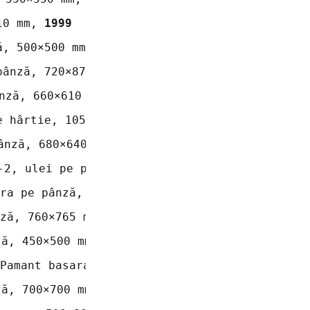
10 mm, 
1999
ă, 500×500 mm, 2004
pânză, 720×870 mm, 
1990
nză, 660×610 mm, 
1994
e hârtie, 105×167 cm, 
1993
ânză, 680×640 mm, 
1996
-2, ulei pe pânză, 1000×800 mm, 
1997-1998
ra pe pânză, 1100×850 mm, 
2006
ză, 760×765 mm, 
2007
ză, 450×500 mm, 
1996
Pamant basarabean, ulei pe pânză, 750×570 mm
ză, 700×700 mm,  
2001