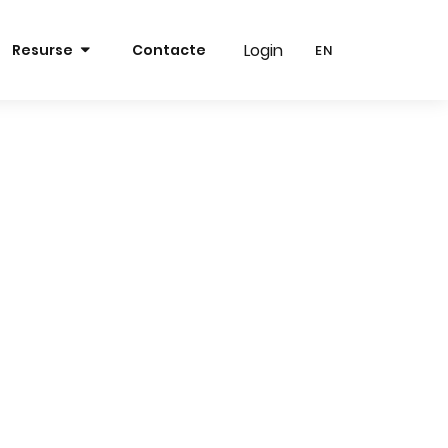
Login
Login
Resurse
Contacte
EN
EN
RO
RO
EN
EN