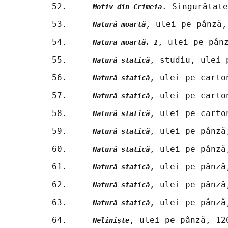
52.	
. Singurătate
Motiv din Crimeia
53.	
, ulei pe pânză,
Natură moartă
54.	
, ulei pe pân
Natura moartă, 1
55.	
, studiu, ulei 
Natură statică
56.	
, ulei pe carto
Natură statică
57.	
, ulei pe carto
Natură statică
58.	
, ulei pe carto
Natură statică
59.	
, ulei pe pânză
Natură statică
60.	
, ulei pe pânză
Natură statică
61.	
, ulei pe pânză
Natură statică
62.	
, ulei pe pânză
Natură statică
63.	
, ulei pe pânză
Natură statică
64.	
, ulei pe pânză, 12
Nelinişte