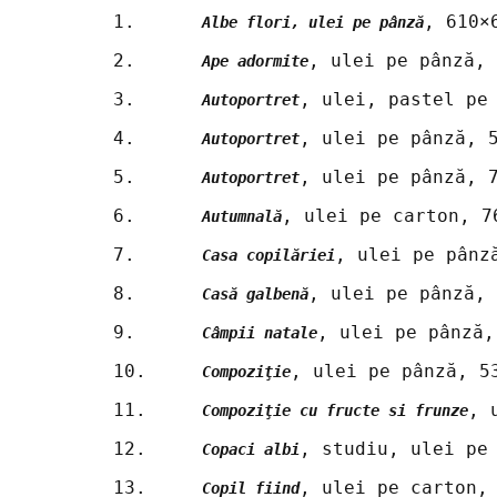
1.	
, 610×
Albe flori, ulei pe pânză
2.	
, ulei pe pânză, 
Ape adormite
3.	
, ulei, pastel pe
Autoportret
4.	
, ulei pe pânză, 
Autoportret
5.	
, ulei pe pânză, 
Autoportret
6.	
, ulei pe carton, 7
Autumnală
7.	
, ulei pe pânz
Casa copilăriei
8.	
, ulei pe pânză, 
Casă galbenă
9.	
, ulei pe pânză,
Câmpii natale
10.	
, ulei pe pânză, 5
Compoziţie
11.	
, 
Compoziţie cu fructe si frunze
12.	
, studiu, ulei pe
Copaci albi
13.	
, ulei pe carton,
Copil fiind