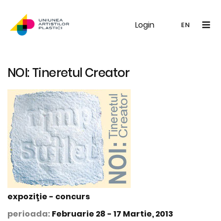
Login
UAP
Galerie
Expoziții
Noutăți
Memb
EN
RO
EN
NOI: Tineretul Creator
expoziţie - concurs
perioada:
Februarie 28 - 17 Martie, 2013