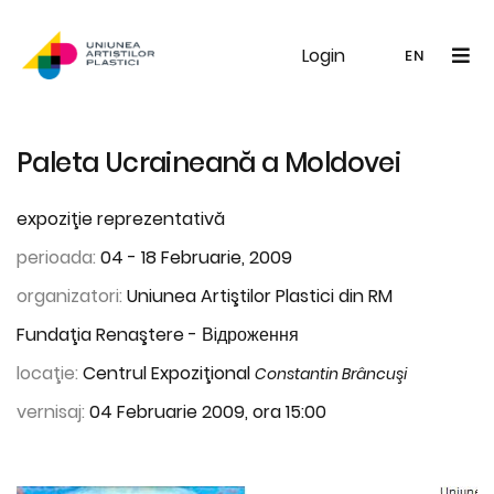
Login
UAP
Galerie
Expoziții
Noutăți
Memb
EN
RO
EN
Paleta Ucraineană a Moldovei
expoziţie reprezentativă
perioada:
04 - 18 Februarie, 2009
organizatori:
Uniunea Artiştilor Plastici din RM
Fundaţia Renaştere - Вiдроження
locaţie:
Centrul Expoziţional
Constantin Brâncuşi
vernisaj:
04 Februarie 2009, ora 15:00