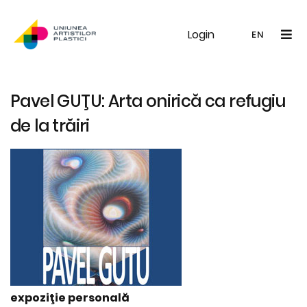
Login
UAP
Galerie
Expoziții
Noutăți
Memb
EN
RO
EN
Pavel GUŢU: Arta onirică ca refugiu
de la trăiri
expoziţie personală