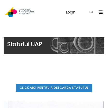
Login
UAP
Galerie
Expoziții
Noutăți
Memb
EN
RO
EN
Statutul UAP
CLICK AICI PENTRU A DESCARCA STATUTUL