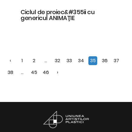
Ciclul de proiec&#355ii cu
genericul ANIMAŢIE
‹
1
2
...
32
33
34
35
36
37
38
...
45
46
›